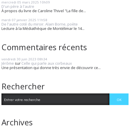
mercredi 05
mars 2025
10h09
D'un père à l'autre
À propos du livre de Caroline Thivel "La fille de...
mardi 07
janvier 2025
11h58
De l'autre coté du miroir. Alain Borne, poète
Lecture à la Médiathèque de Montélimar le 14...
Commentaires récents
vendredi 30
juin 2023
08h34
Jérôme
sur
Celle qui parle aux corbeaux
Une présentation qui donne très envie de découvrir ce...
Rechercher
Archives