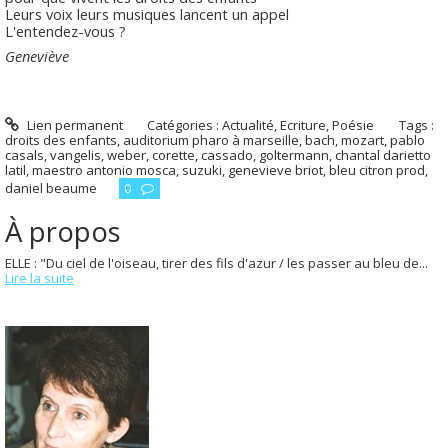
Leurs voix leurs musiques lancent un appel
L'entendez-vous ?
Geneviève
Lien permanent
Catégories :
Actualité
,
Ecriture
,
Poésie
Tags :
droits des enfants
,
auditorium pharo à marseille
,
bach
,
mozart
,
pablo
casals
,
vangelis
,
weber
,
corette
,
cassado
,
goltermann
,
chantal darietto
latil
,
maestro antonio mosca
,
suzuki
,
genevieve briot
,
bleu citron prod
,
daniel beaume
0
À propos
ELLE : "Du ciel de l'oiseau, tirer des fils d'azur / les passer au bleu de...
Lire la suite