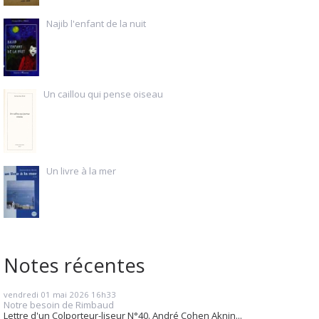
Najib l'enfant de la nuit
Un caillou qui pense oiseau
Un livre à la mer
Notes récentes
vendredi 01
mai 2026
16h33
Notre besoin de Rimbaud
Lettre d'un Colporteur-liseur N°40. André Cohen Aknin...