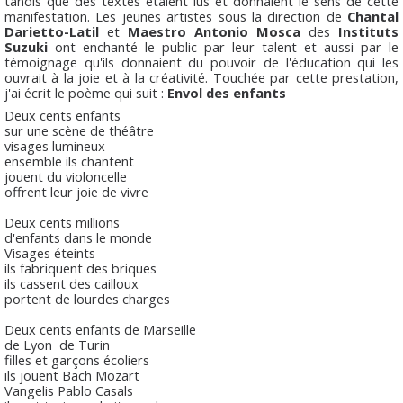
tandis que des textes étaient lus et donnaient le sens de cette
manifestation. Les jeunes artistes sous la direction de
Chantal
Darietto-Latil
et
Maestro Antonio Mosca
des
Instituts
Suzuki
ont enchanté le public par leur talent et aussi par le
témoignage qu'ils donnaient du pouvoir de l'éducation qui les
ouvrait à la joie et à la créativité. Touchée par cette prestation,
j'ai écrit le poème qui suit :
Envol des enfants
Deux cents enfants
sur une scène de théâtre
visages lumineux
ensemble ils chantent
jouent du violoncelle
offrent leur joie de vivre
Deux cents millions
d'enfants dans le monde
Visages éteints
ils fabriquent des briques
ils cassent des cailloux
portent de lourdes charges
Deux cents enfants de Marseille
de Lyon de Turin
filles et garçons écoliers
ils jouent Bach Mozart
Vangelis Pablo Casals