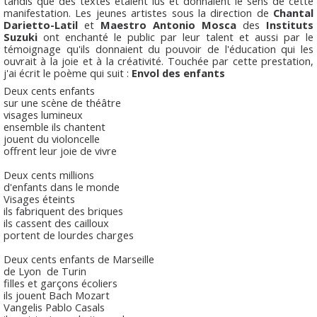
tandis que des textes étaient lus et donnaient le sens de cette
manifestation. Les jeunes artistes sous la direction de
Chantal
Darietto-Latil
et
Maestro Antonio Mosca
des
Instituts
Suzuki
ont enchanté le public par leur talent et aussi par le
témoignage qu'ils donnaient du pouvoir de l'éducation qui les
ouvrait à la joie et à la créativité. Touchée par cette prestation,
j'ai écrit le poème qui suit :
Envol des enfants
Deux cents enfants
sur une scène de théâtre
visages lumineux
ensemble ils chantent
jouent du violoncelle
offrent leur joie de vivre
Deux cents millions
d'enfants dans le monde
Visages éteints
ils fabriquent des briques
ils cassent des cailloux
portent de lourdes charges
Deux cents enfants de Marseille
de Lyon de Turin
filles et garçons écoliers
ils jouent Bach Mozart
Vangelis Pablo Casals