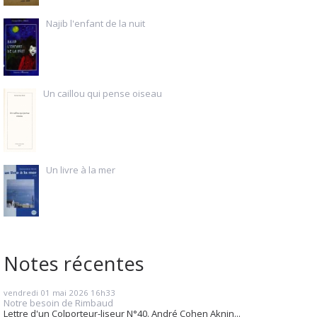
Najib l'enfant de la nuit
Un caillou qui pense oiseau
Un livre à la mer
Notes récentes
vendredi 01
mai 2026
16h33
Notre besoin de Rimbaud
Lettre d'un Colporteur-liseur N°40. André Cohen Aknin...