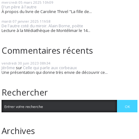
mercredi 05
mars 2025
10h09
D'un père à l'autre
À propos du livre de Caroline Thivel "La fille de...
mardi 07
janvier 2025
11h58
De l'autre coté du miroir. Alain Borne, poète
Lecture à la Médiathèque de Montélimar le 14...
Commentaires récents
vendredi 30
juin 2023
08h34
Jérôme
sur
Celle qui parle aux corbeaux
Une présentation qui donne très envie de découvrir ce...
Rechercher
Archives