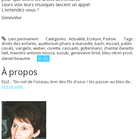
Leurs voix leurs musiques lancent un appel
L'entendez-vous ?
Geneviève
Lien permanent
Catégories :
Actualité
,
Ecriture
,
Poésie
Tags :
droits des enfants
,
auditorium pharo à marseille
,
bach
,
mozart
,
pablo
casals
,
vangelis
,
weber
,
corette
,
cassado
,
goltermann
,
chantal darietto
latil
,
maestro antonio mosca
,
suzuki
,
genevieve briot
,
bleu citron prod
,
daniel beaume
0
À propos
ELLE : "Du ciel de l'oiseau, tirer des fils d'azur / les passer au bleu de...
Lire la suite