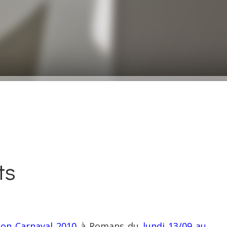
ts
ion Carnaval 2010
à Romans du
lundi 13/09 au