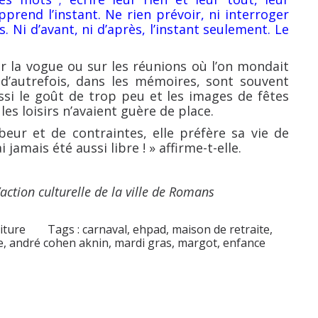
prend l’instant. Ne rien prévoir, ni interroger
 Ni d’avant, ni d’après, l’instant seulement. Le
ur la vogue ou sur les réunions où l’on mondait
 d’autrefois, dans les mémoires, sont souvent
si le goût de trop peu et les images de fêtes
es loisirs n’avaient guère de place.
beur et de contraintes, elle préfère sa vie de
 jamais été aussi libre ! » affirme-t-elle.
’action culturelle de la ville de Romans
iture
Tags :
carnaval
,
ehpad
,
maison de retraite
,
e
,
andré cohen aknin
,
mardi gras
,
margot
,
enfance