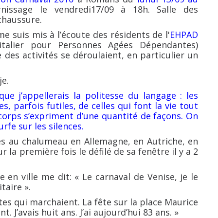
rnissage le vendredi17/09 à 18h. Salle des
chaussure.
 me suis mis à l’écoute des résidents de l'
EHPAD
italier pour Personnes Agées Dépendantes)
des activités se déroulaient, en particulier un
je.
ue j’appellerais la politesse du langage : les
s, parfois futiles, de celles qui font la vie tout
 corps s’expriment d’une quantité de façons. On
rfe sur les silences.
es au chalumeau en Allemagne, en Autriche, en
r la première fois le défilé de sa fenêtre il y a 2
 en ville me dit: « Le carnaval de Venise, je le
taire ».
s têtes qui marchaient. La fête sur la place Maurice
. J’avais huit ans. J’ai aujourd’hui 83 ans. »