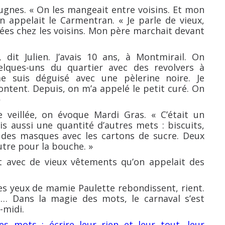
 bugnes. « On les mangeait entre voisins. Et mon
on appelait le Carmentran. « Je parle de vieux,
lées chez les voisins. Mon père marchait devant
 dit Julien. J’avais 10 ans, à Montmirail. On
elques-uns du quartier avec des revolvers à
 suis déguisé avec une pèlerine noire. Je
ontent. Depuis, on m’a appelé le petit curé. On
»
eillée, on évoque Mardi Gras. « C’était un
is aussi une quantité d’autres mets : biscuits,
t des masques avec les cartons de sucre. Deux
autre pour la bouche. »
nt avec de vieux vêtements qu’on appelait des
s yeux de mamie Paulette rebondissent, rient.
… Dans la magie des mots, le carnaval s’est
-midi.
les mots ; écrire leur rien et leur tout, leur