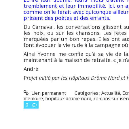
tremblement et leur immobilité. Ici, on ap
comme on le ferait avec quiconque ailleurs.
présent des poètes et des enfants.
Du Carnaval, les conversations glissent s
les noix, ou sur les chansons. Les fêtes
marquées par un bon repas. Elles ont aus
font évoquer la vie rude à la campagne où l
Ainsi Yvonne me confie qu’à sa vie de la
maintenant à la maison de retraite. « Je n’ai
André
P
rojet initié par les Hôpitaux Drôme Nord et l
Lien permanent
Catégories :
Actualité
,
Ecr
mémoire
,
hôpitaux drôme nord
,
romans sur isèr
0