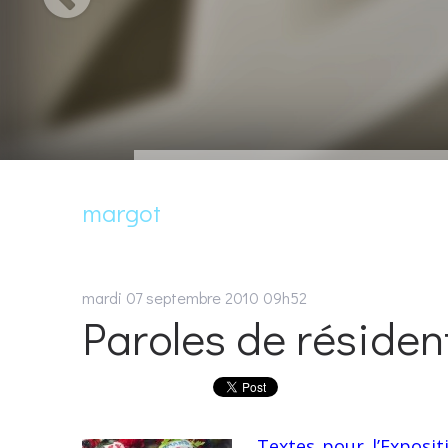
margot
mardi 07
septembre 2010
09h52
Paroles de résiden
Textes pour l’Exposit