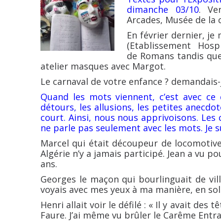
dimanche 03/10
. Ve
Arcades, Musée de la 
En février dernier, je
(Etablissement Hosp
de Romans tandis que 
atelier masques avec Margot.
Le carnaval de votre enfance ? demandais-
Quand les mots viennent, c’est avec ce q
détours, les allusions, les petites anecdote
court. Ainsi, nous nous apprivoisons. Les
ne parle pas seulement avec les mots. Je su
Marcel qui était découpeur de locomotiv
Algérie n’y a jamais participé. Jean a vu pou
ans.
Georges le maçon qui bourlinguait de ville
voyais avec mes yeux à ma manière, en soli
Henri allait voir le défilé : « Il y avait de
Faure. J’ai même vu brûler le Carême Entrant