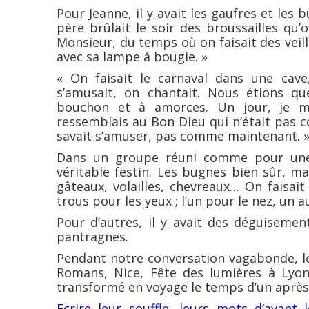
Pour Jeanne, il y avait les gaufres et les
père brûlait le soir des broussailles qu’
Monsieur, du temps où on faisait des veil
avec sa lampe à bougie. »
« On faisait le carnaval dans une cave,
s’amusait, on chantait. Nous étions qu
bouchon et à amorces. Un jour, je me
ressemblais au Bon Dieu qui n’était pas c
savait s’amuser, pas comme maintenant. 
Dans un groupe réuni comme pour une v
véritable festin. Les bugnes bien sûr, ma
gâteaux, volailles, chevreaux… On faisai
trous pour les yeux ; l’un pour le nez, un 
Pour d’autres, il y avait des déguiseme
pantragnes.
Pendant notre conversation vagabonde, le
Romans, Nice, Fête des lumières à Lyon
transformé en voyage le temps d’un après
Ecrire leur souffle, leurs mots d’avant 