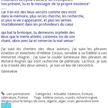
ton présent, tu es le messager de ta propre existence"
……
car il en est des lieux secrets comme des mots
dans la mémoire, plus on les cherche, les recherche,
et plus la vie s'appesantit, et plus les larmes
tourbillonnent dans les profondeurs du cœur
qui bat la breloque, tu demeures orphelin des
lieux que le merle atteint, contente-toi de son
chant, vibre avec lui et remercie la nuit venue."
J'ai suivi les chemins des deux auteurs, j'ai suivi les phrases
éclatées et inventives d'Hélène Cixous, sensible à sa fidélité à son
immortel chagrin ; j'ai suivi la coulée lumineuse des phrases de
Richard Rognet qui sont recherche de plénitude. Lectrice, je suis
à la croisée des deux univers, je suis un lieu de rencontre.
Geneviève
Lien permanent
Catégories :
Actualité
,
Citations
,
Ecriture
,
Littérature
,
Poésie
Tags :
hélène cixous
,
si près
,
richard rognet
,
élégies pour le temps de vivre
,
algerie
,
alger
,
oran
,
geneviève briot
0