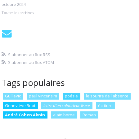
octobre 2024
Toutes les archives
S'abonner au flux RSS
S'abonner au flux ATOM
Tags populaires
Guillevic
paul vincensini
poésie
le sourire de l'absente
Geneviève Briot
lettre d'un colporteur-liseur
écriture
André Cohen Aknin
alain borne
Roman