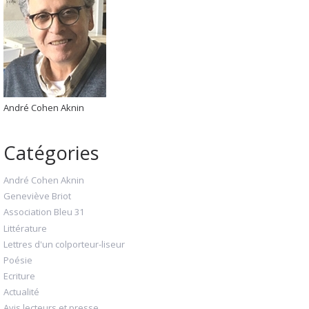
André Cohen Aknin
Catégories
André Cohen Aknin
Geneviève Briot
Association Bleu 31
Littérature
Lettres d'un colporteur-liseur
Poésie
Ecriture
Actualité
Avis lecteurs et presse