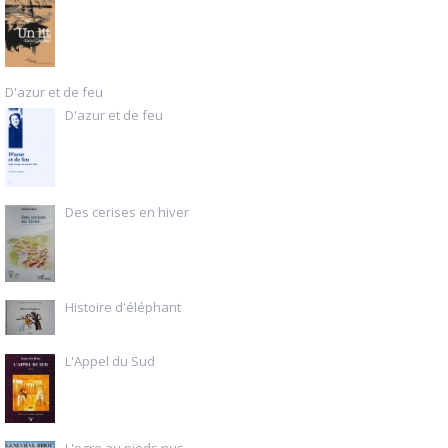
D'azur et de feu
D'azur et de feu
Des cerises en hiver
Histoire d'éléphant
L'Appel du Sud
L'ogre au pieds nus