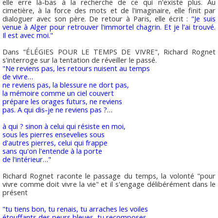
elle erre là-bas à la recherche de ce qui n'existe plus. Au
cimetière, à la force des mots et de l'imaginaire, elle finit par
dialoguer avec son père. De retour à Paris, elle écrit :
"Je suis
venue à Alger pour retrouver l'immortel chagrin. Et je l'ai trouvé.
Il est avec moi."
Dans "ÉLÉGIES POUR LE TEMPS DE VIVRE", Richard Rognet
s'interroge sur la tentation de réveiller le passé.
"Ne reviens pas, les retours nuisent au temps
de vivre…
ne reviens pas, la blessure ne dort pas,
la mémoire comme un ciel couvert
prépare les orages futurs, ne reviens
pas. A qui dis-je ne reviens pas ?…
à qui ? sinon à celui qui résiste en moi,
sous les pierres ensevelies sous
d'autres pierres, celui qui frappe
sans qu'on l'entende à la porte
de l'intérieur…"
Richard Rognet raconte le passage du temps, la volonté "pour
vivre comme doit vivre la vie" et il s'engage délibérément dans le
présent
"tu tiens bon, tu renais, tu arraches les voiles
étouffants des peurs bleues, tu recomposes