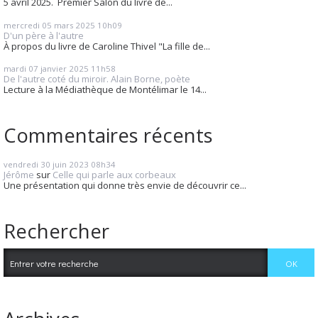
5 avril 2025. Premier Salon du livre de...
mercredi 05
mars 2025
10h09
D'un père à l'autre
À propos du livre de Caroline Thivel "La fille de...
mardi 07
janvier 2025
11h58
De l'autre coté du miroir. Alain Borne, poète
Lecture à la Médiathèque de Montélimar le 14...
Commentaires récents
vendredi 30
juin 2023
08h34
Jérôme
sur
Celle qui parle aux corbeaux
Une présentation qui donne très envie de découvrir ce...
Rechercher