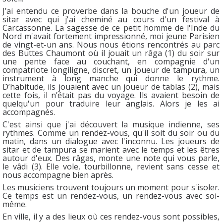
J’ai entendu ce proverbe dans la bouche d'un joueur de
sitar avec qui j'ai cheminé au cours d'un festival à
Carcassonne. La sagesse de ce petit homme de l'Inde du
Nord m'avait fortement impressionné, moi jeune Parisien
de vingt-et-un ans. Nous nous étions rencontrés au parc
des Buttes Chaumont où il jouait un râga (1) du soir sur
une pente face au couchant, en compagnie d'un
compatriote longiligne, discret, un joueur de tampura, un
instrument à long manche qui donne le rythme.
D’habitude, ils jouaient avec un joueur de tablas (2), mais
cette fois, il n’était pas du voyage. Ils avaient besoin de
quelqu'un pour traduire leur anglais. Alors je les ai
accompagnés.
C'est ainsi que j'ai découvert la musique indienne, ses
rythmes. Comme un rendez-vous, qu'il soit du soir ou du
matin, dans un dialogue avec l'inconnu. Les joueurs de
sitar et de tampura se marient avec le temps et les êtres
autour d'eux. Des râgas, monte une note qui vous parle,
le vâdi (3). Elle vole, tourbillonne, revient sans cesse et
nous accompagne bien après.
Les musiciens trouvent toujours un moment pour s'isoler.
Ce temps est un rendez-vous, un rendez-vous avec soi-
même.
En ville, il y a des lieux où ces rendez-vous sont possibles,