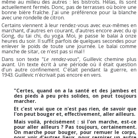
même au milieu des autres : les bistrots. Hélas, ils sont
actuellement fermés. Donc, pas de terrasses où boire une
bonne bière fraîche. J'ai une préférence pour la blanche
avec une rondelle de citron.
Certains viennent à leur rendez-vous avec eux-mêmes en
marchant, d'autres en courant, d'autres encore avec du qi
Gong, du taï chi, du yoga. Moi, je passe le balai à onze
heures du soir. Il suffit parfois de quelques secondes pour
enlever le poids de toute une journée. Le balai comme
manche de sitar, ce n'est pas si mal !
Dans son texte "
Le rendez-vous
", Guillevic chemine plus
avant. Un texte écrit à une période où il était question
d'un autre confinement. C'était pendant la guerre, en
1943. Guillevic n'écrivait pas encore en vers.
"Certes, quand on a la santé et des jambes et
des pieds à peu près solides, on peut toujours
marcher.
Et c'est vrai que ce n'est pas rien, de savoir que
l'on peut bouger et, effectivement, aller ailleurs.
Mais voilà, précisément : si l'on marche, est-ce
pour aller ailleurs ? Pas toujours, certainement.
On marche pour bouger, pour remuer le corps,
pour voir d'autres lieux, pour respirer un autre