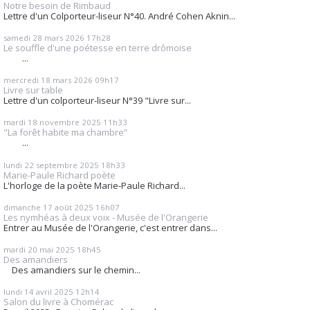
Notre besoin de Rimbaud
Lettre d'un Colporteur-liseur N°40. André Cohen Aknin...
samedi 28
mars 2026
17h28
Le souffle d'une poétesse en terre drômoise
...
mercredi 18
mars 2026
09h17
Livre sur table
Lettre d'un colporteur-liseur N°39 "Livre sur...
mardi 18
novembre 2025
11h33
"La forêt habite ma chambre”
...
lundi 22
septembre 2025
18h33
Marie-Paule Richard poète
L'horloge de la poète Marie-Paule Richard...
dimanche 17
août 2025
16h07
Les nymhéas à deux voix - Musée de l'Orangerie
Entrer au Musée de l'Orangerie, c'est entrer dans...
mardi 20
mai 2025
18h45
Des amandiers
Des amandiers sur le chemin...
lundi 14
avril 2025
12h14
Salon du livre à Chomérac