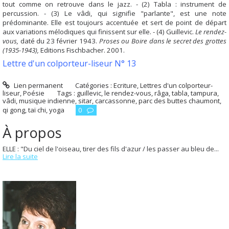
tout comme on retrouve dans le jazz. - (2) Tabla : instrument de
percussion. - (3) Le vâdi, qui signifie "parlante", est une note
prédominante. Elle est toujours accentuée et sert de point de départ
aux variations mélodiques qui finissent sur elle. - (4) Guillevic.
Le rendez-
vous,
daté du 23 février 1943.
Proses ou Boire dans le secret des grottes
(1935-1943),
Editions Fischbacher. 2001.
Lettre d'un colporteur-liseur N° 13
Lien permanent
Catégories :
Ecriture
,
Lettres d'un colporteur-
liseur
,
Poésie
Tags :
guillevic
,
le rendez-vous
,
râga
,
tabla
,
tampura
,
vâdi
,
musique indienne
,
sitar
,
carcassonne
,
parc des buttes chaumont
,
qi gong
,
taï chi
,
yoga
0
À propos
ELLE : "Du ciel de l'oiseau, tirer des fils d'azur / les passer au bleu de...
Lire la suite