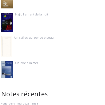
Najib l'enfant de la nuit
Un caillou qui pense oiseau
Un livre à la mer
Notes récentes
vendredi 01
mai 2026
16h33